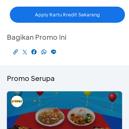
Apply Kartu Kredit Sekarang
Bagikan Promo Ini
Promo Serupa