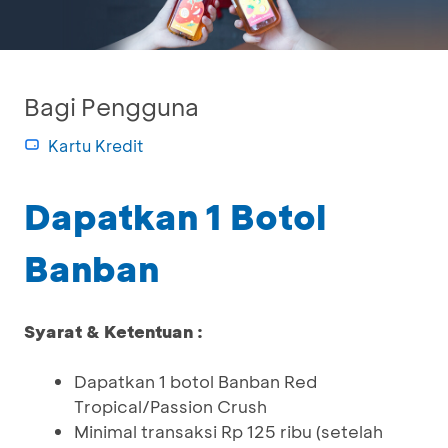
Bagi Pengguna
Kartu Kredit
Dapatkan 1 Botol
Banban
Syarat & Ketentuan :
Dapatkan 1 botol Banban Red
Tropical/Passion Crush
Minimal transaksi Rp 125 ribu (setelah