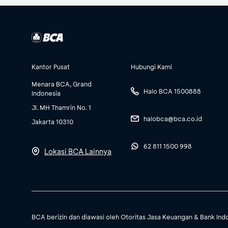
Kantor Pusat
Hubungi Kami
Menara BCA, Grand
Halo BCA 1500888
Indonesia
Jl. MH Thamrin No. 1
halobca@bca.co.id
Jakarta 10310
62 811 1500 998
Lokasi BCA Lainnya
BCA berizin dan diawasi oleh Otoritas Jasa Keuangan & Bank Ind