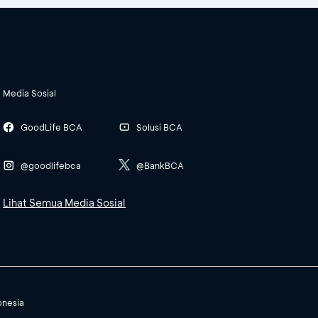
Media Sosial
GoodLife BCA
Solusi BCA
@goodlifebca
@BankBCA
Lihat Semua Media Sosial
onesia