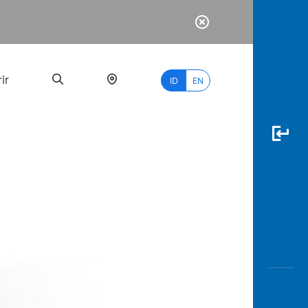
ir
ID
EN
PALING
BANYAK
DICARI
myBCA
Paylate