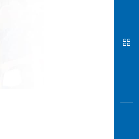
Awas
Modus
Buka
Rekeni
Tahapa
Edukati