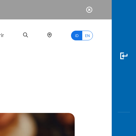
ir
ID
EN
PALING
BANYAK
DICARI
myBCA
Paylate