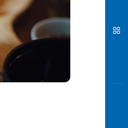
Awas
Modus
Buka
Rekeni
Tahapa
Edukati