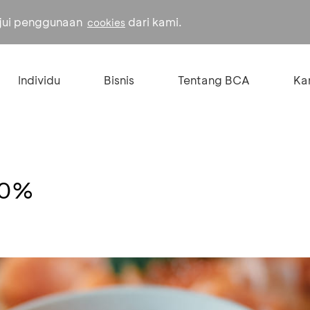
ujui penggunaan
dari kami.
cookies
Individu
Bisnis
Tentang BCA
Kar
10%