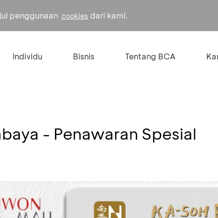
ujui penggunaan
dari kami.
cookies
Individu
Bisnis
Tentang BCA
Kar
abaya - Penawaran Spesial