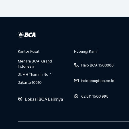
Kantor Pusat
Hubungi Kami
Menara BCA, Grand
Halo BCA 1500888
Indonesia
Jl. MH Thamrin No. 1
halobca@bca.co.id
Jakarta 10310
62 811 1500 998
Lokasi BCA Lainnya