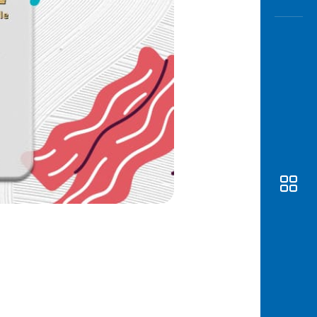
Awas
Modus
Buka
Rekeni
Tahapa
Edukati