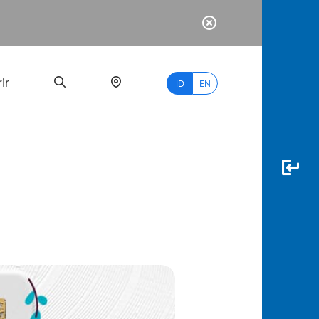
ir
ID
EN
PALING
BANYAK
DICARI
myBCA
Paylate