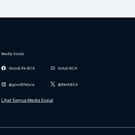
Media Sosial
GoodLife BCA
Solusi BCA
@goodlifebca
@BankBCA
Lihat Semua Media Sosial