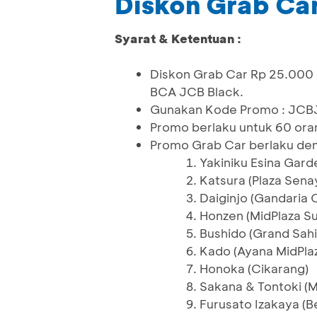
Diskon Grab Car
Syarat & Ketentuan :
Diskon Grab Car Rp 25.000 
BCA JCB Black.
Gunakan Kode Promo : JCB
Promo berlaku untuk 60 ora
Promo Grab Car berlaku den
Yakiniku Esina Gard
Katsura (Plaza Sena
Daiginjo (Gandaria C
Honzen (MidPlaza S
Bushido (Grand Sahi
Kado (Ayana MidPla
Honoka (Cikarang)
Sakana & Tontoki (M
Furusato Izakaya (B