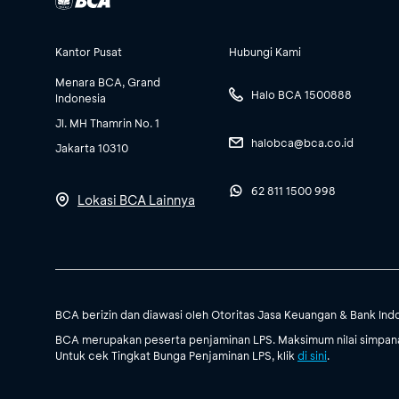
Kantor Pusat
Hubungi Kami
Menara BCA, Grand
Halo BCA 1500888
Indonesia
Jl. MH Thamrin No. 1
halobca@bca.co.id
Jakarta 10310
62 811 1500 998
Lokasi BCA Lainnya
BCA berizin dan diawasi oleh Otoritas Jasa Keuangan & Bank Ind
BCA merupakan peserta penjaminan LPS. Maksimum nilai simpanan
Untuk cek Tingkat Bunga Penjaminan LPS, klik
di sini
.