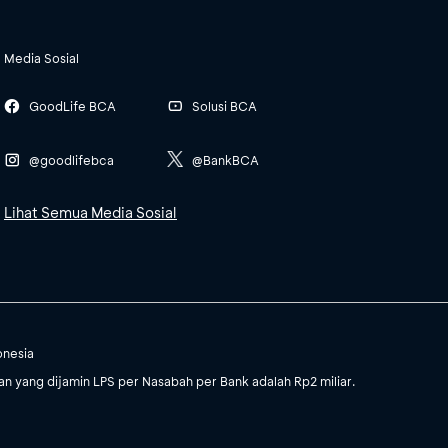
Media Sosial
GoodLife BCA
Solusi BCA
@goodlifebca
@BankBCA
Lihat Semua Media Sosial
onesia
 yang dijamin LPS per Nasabah per Bank adalah Rp2 miliar.