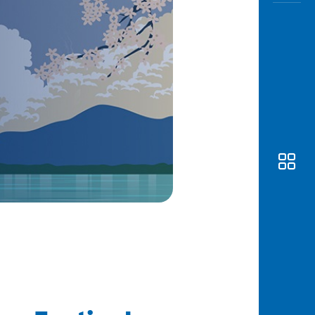
Awas
Modus
Buka
Rekeni
Tahapa
Edukati