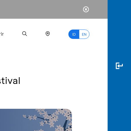
ir
ID
EN
tival
PALING
BANYAK
DICARI
myBCA
Paylate