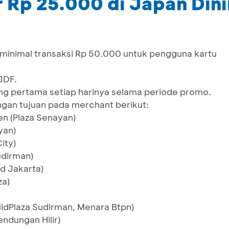
 Rp 25.000 di Japan Dini
minimal transaksi Rp 50.000 untuk pengguna kartu
JDF.
ng pertama setiap harinya selama periode promo.
gan tujuan pada merchant berikut:
en (Plaza Senayan)
yan)
ity)
udirman)
d Jakarta)
za)
idPlaza Sudirman, Menara Btpn)
endungan Hilir)