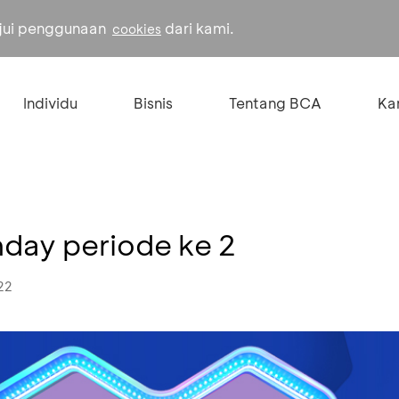
ujui penggunaan
dari kami.
cookies
Individu
Bisnis
Tentang BCA
Kar
hday periode ke 2
22