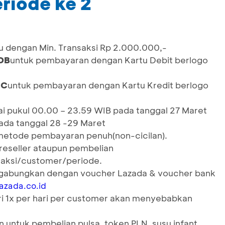
eriode ke 2
u dengan Min. Transaksi Rp 2.000.000,-
DB
untuk pembayaran dengan Kartu Debit berlogo
CC
untuk pembayaran dengan Kartu Kredit berlogo
i pukul 00.00 – 23.59 WIB pada tanggal 27 Maret
ada tanggal 28 -29 Maret
metode pembayaran penuh(non-cicilan).
 reseller ataupun pembelian
saksi/customer/periode.
digabungkan dengan voucher Lazada & voucher bank
lazada.co.id
i 1x per hari per customer akan menyebabkan
a
 untuk pembelian pulsa, token PLN, susu infant,