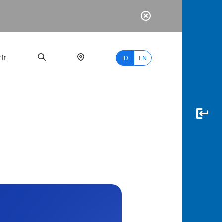
ir
ID
EN
PALING
BANYAK
DICARI
myBCA
Paylate