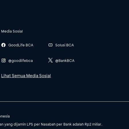
Media Sosial
GoodLife BCA
Solusi BCA
@goodlifebca
@BankBCA
Lihat Semua Media Sosial
onesia
 yang dijamin LPS per Nasabah per Bank adalah Rp2 miliar.