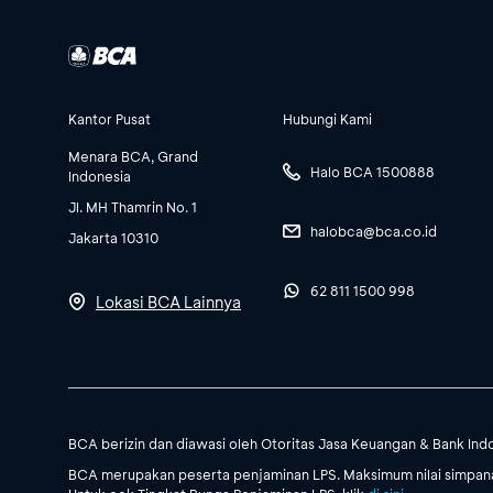
Kantor Pusat
Hubungi Kami
Menara BCA, Grand
Halo BCA 1500888
Indonesia
Jl. MH Thamrin No. 1
halobca@bca.co.id
Jakarta 10310
62 811 1500 998
Lokasi BCA Lainnya
BCA berizin dan diawasi oleh Otoritas Jasa Keuangan & Bank Ind
BCA merupakan peserta penjaminan LPS. Maksimum nilai simpanan