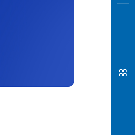
Awas
Modus
Buka
Rekeni
Tahapa
Edukati