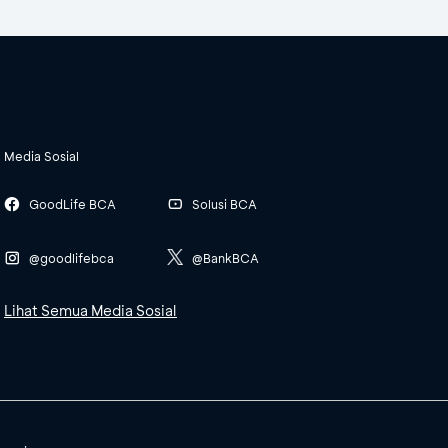
Media Sosial
GoodLife BCA
Solusi BCA
@goodlifebca
@BankBCA
Lihat Semua Media Sosial