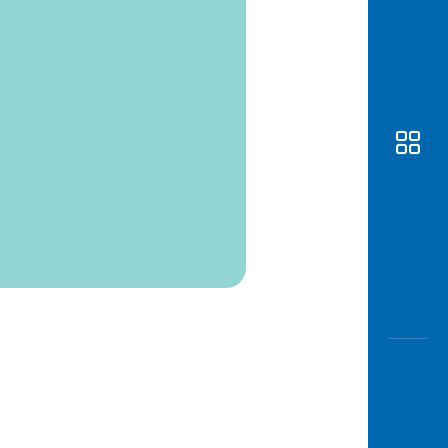
Awas
Modus
Buka
Rekeni
Tahapa
Edukati