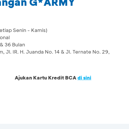
tangan G*ARMY
setiap Senin - Kamis)
ional
 & 36 Bulan
 Jl. IR. H. Juanda No. 14 & Jl. Ternate No. 29,
Ajukan Kartu Kredit BCA
di sini