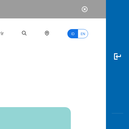
ir
ID
EN
PALING
BANYAK
DICARI
myBCA
Paylate