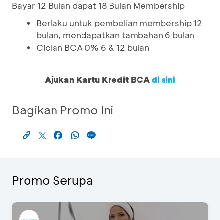
Bayar 12 Bulan dapat 18 Bulan Membership
Berlaku untuk pembelian membership 12
bulan, mendapatkan tambahan 6 bulan
Ciclan BCA 0% 6 & 12 bulan
Ajukan Kartu Kredit BCA
di sini
Bagikan Promo Ini
Promo Serupa