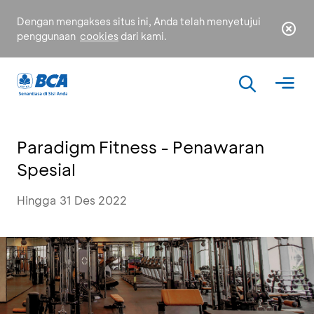
Dengan mengakses situs ini, Anda telah menyetujui
penggunaan
cookies
dari kami.
Paradigm Fitness - Penawaran
Spesial
Hingga 31 Des 2022