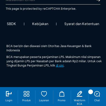
This page is protected by reCAPTCHA Enterprise.
SBDK
Kebijakan
Syarat dan Ketentuan
|
|
BCA berizin dan diawasi oleh Otoritas Jasa Keuangan & Bank
Indonesia
BCA merupakan peserta penjaminan LPS. Maksimum nilai simpanan
yang dijamin LPS per Nasabah per Bank adalah Rp2 miliar. Untuk cek
Tingkat Bunga Penjaminan LPS, klik
di sini
.
Login
Produk
Layanan
Promo
Webform
Chat
BCA