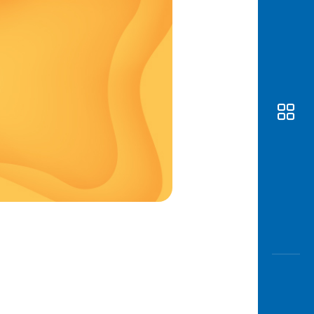
Awas
Modus
Buka
Rekeni
Tahapa
Edukati