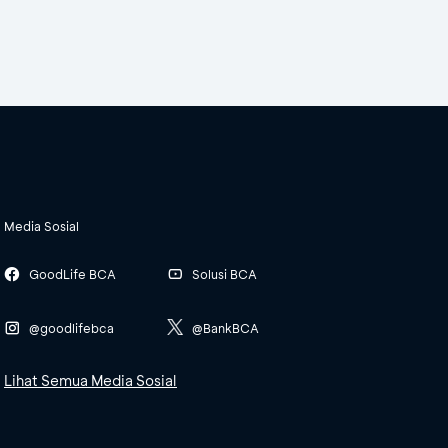
Media Sosial
GoodLife BCA
Solusi BCA
@goodlifebca
@BankBCA
Lihat Semua Media Sosial