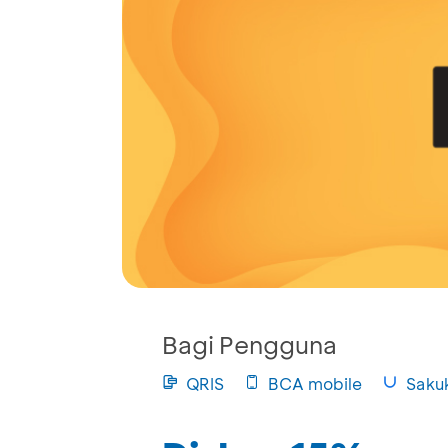
Bagi Pengguna
QRIS
BCA mobile
Saku