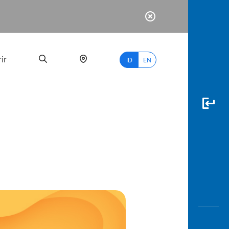
ir
ID
EN
PALING
BANYAK
DICARI
myBCA
Paylate