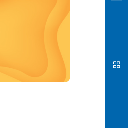
Awas
Modus
Buka
Rekeni
Tahapa
Edukati