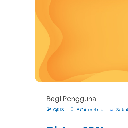
Bagi Pengguna
QRIS
BCA mobile
Saku