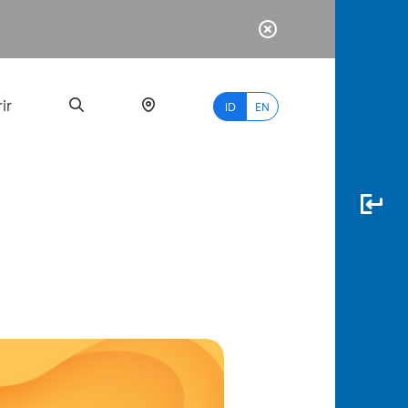
ir
ID
EN
PALING
BANYAK
DICARI
myBCA
Paylate