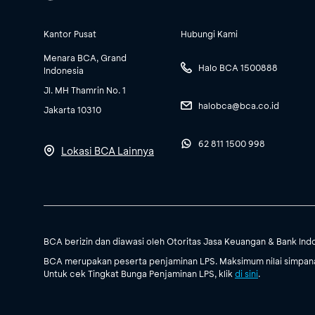
Kantor Pusat
Hubungi Kami
Menara BCA, Grand
Halo BCA 1500888
Indonesia
Jl. MH Thamrin No. 1
halobca@bca.co.id
Jakarta 10310
62 811 1500 998
Lokasi BCA Lainnya
BCA berizin dan diawasi oleh Otoritas Jasa Keuangan & Bank Ind
BCA merupakan peserta penjaminan LPS. Maksimum nilai simpanan
Untuk cek Tingkat Bunga Penjaminan LPS, klik
di sini
.