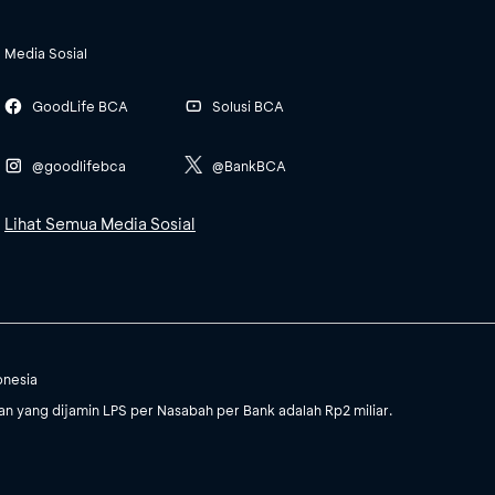
Media Sosial
GoodLife BCA
Solusi BCA
@goodlifebca
@BankBCA
Lihat Semua Media Sosial
onesia
 yang dijamin LPS per Nasabah per Bank adalah Rp2 miliar.