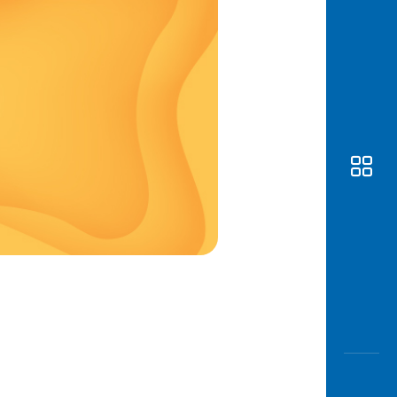
Awas
Modus
Buka
Rekeni
Tahapa
Edukati