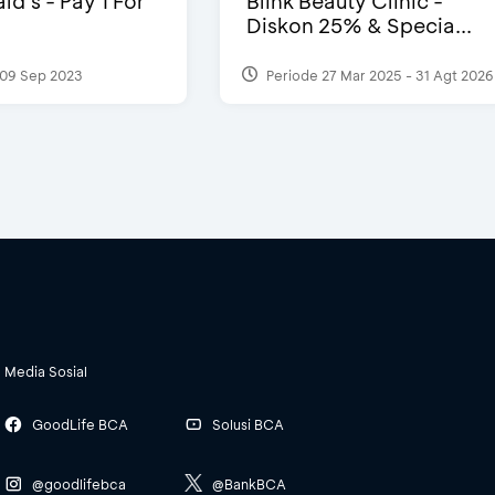
d’s - Pay 1 For
Blink Beauty Clinic -
Diskon 25% & Specia...
09 Sep 2023
Periode 27 Mar 2025 - 31 Agt 2026
Media Sosial
GoodLife BCA
Solusi BCA
@goodlifebca
@BankBCA