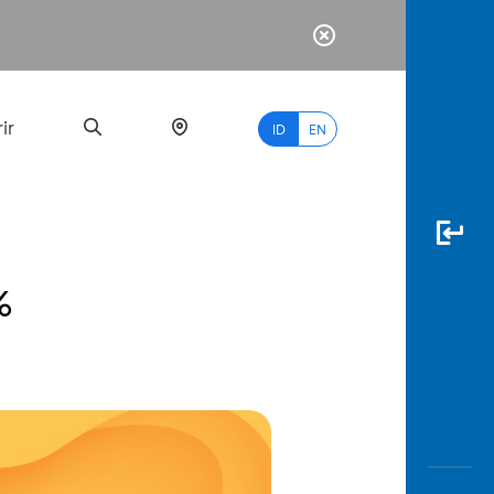
ir
ID
EN
%
PALING
BANYAK
DICARI
myBCA
Paylate