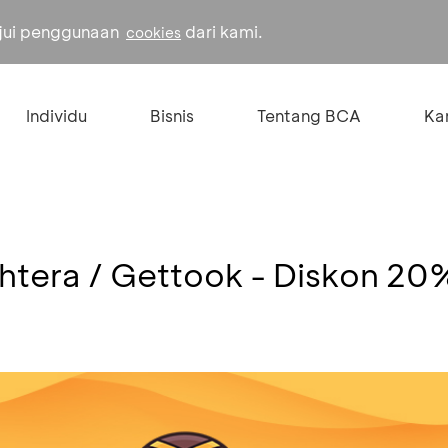
ujui penggunaan
dari kami.
cookies
Individu
Bisnis
Tentang BCA
Kar
htera / Gettook - Diskon 20