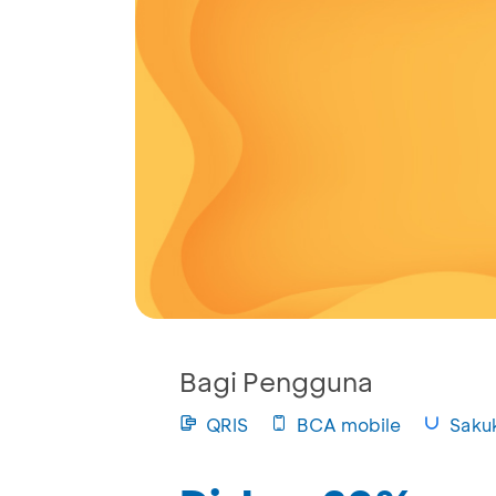
Bagi Pengguna
QRIS
BCA mobile
Saku