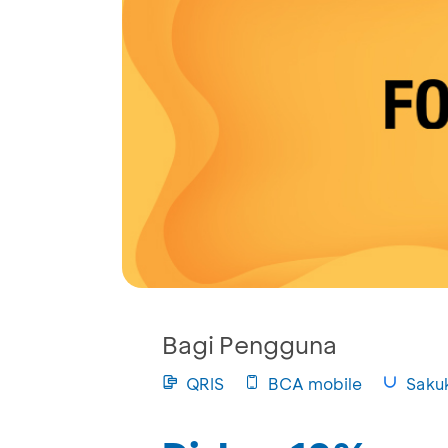
Bagi Pengguna
QRIS
BCA mobile
Saku