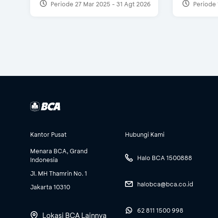
Periode 27 Mar 2025 - 31 Agt 2026
Periode 
Kantor Pusat
Hubungi Kami
Menara BCA, Grand
Halo BCA 1500888
Indonesia
Jl. MH Thamrin No. 1
halobca@bca.co.id
Jakarta 10310
62 811 1500 998
Lokasi BCA Lainnya