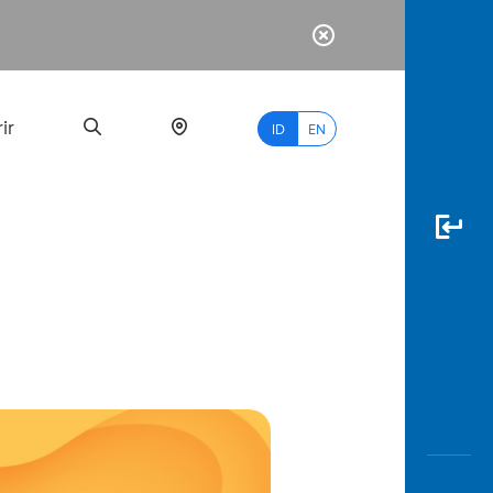
ir
ID
EN
PALING
BANYAK
DICARI
myBCA
Paylate