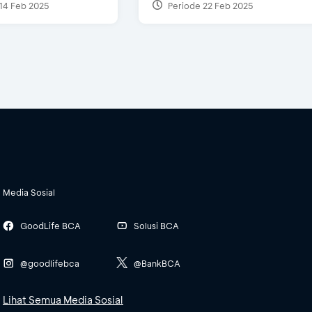
14 Feb 2025
Periode 22 Feb 2025
Media Sosial
GoodLife BCA
Solusi BCA
@goodlifebca
@BankBCA
Lihat Semua Media Sosial