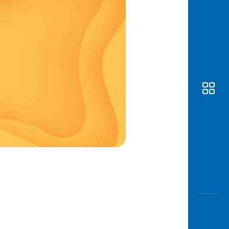
Awas
Modus
Buka
Rekeni
Tahapa
Edukati