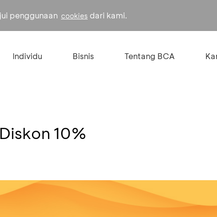
ujui penggunaan
dari kami.
cookies
Individu
Bisnis
Tentang BCA
Kar
 Diskon 10%