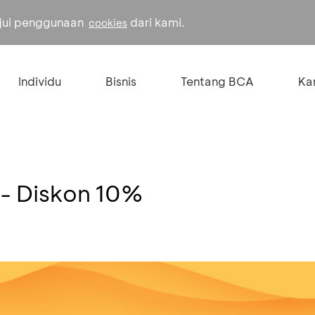
ujui penggunaan
dari kami.
cookies
Individu
Bisnis
Tentang BCA
Kar
- Diskon 10%