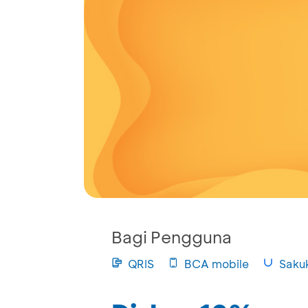
Bagi Pengguna
QRIS
BCA mobile
Saku