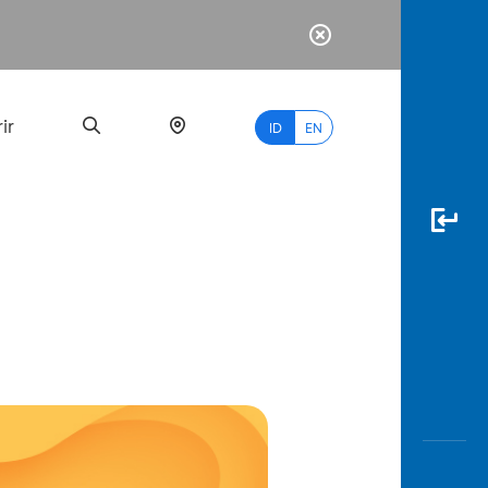
ir
ID
EN
PALING
BANYAK
DICARI
myBCA
Paylate