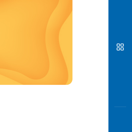
Awas
Modus
Buka
Rekeni
Tahapa
Edukati