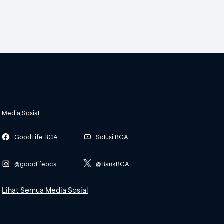
Media Sosial
GoodLife BCA
Solusi BCA
@goodlifebca
@BankBCA
Lihat Semua Media Sosial