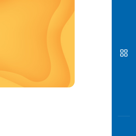
Awas
Modus
Buka
Rekeni
Tahapa
Edukati