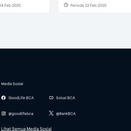
14 Feb 2025
Periode 22 Feb 2025
Media Sosial
GoodLife BCA
Solusi BCA
@goodlifebca
@BankBCA
Lihat Semua Media Sosial