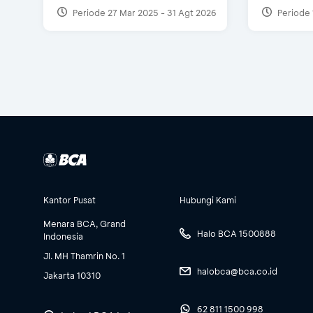
Periode 27 Mar 2025 - 31 Agt 2026
Periode 
Kantor Pusat
Hubungi Kami
Menara BCA, Grand
Halo BCA 1500888
Indonesia
Jl. MH Thamrin No. 1
halobca@bca.co.id
Jakarta 10310
62 811 1500 998