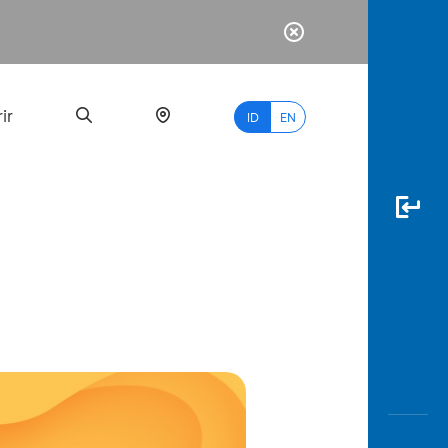
ir
ID
EN
PALING
BANYAK
DICARI
myBCA
Paylate