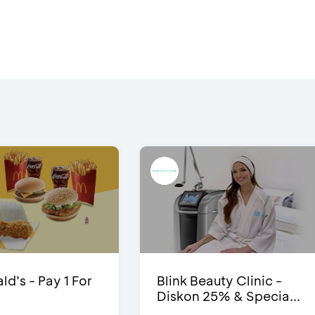
d’s - Pay 1 For
Blink Beauty Clinic -
Diskon 25% & Specia...