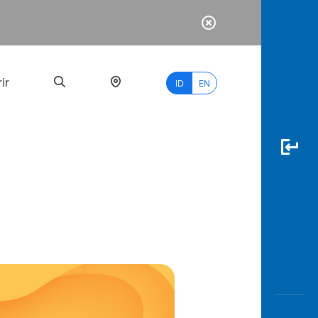
ir
ID
EN
PALING
BANYAK
DICARI
myBCA
Paylate