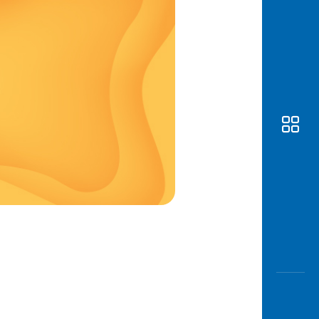
Awas
Modus
Buka
Rekeni
Tahapa
Edukati