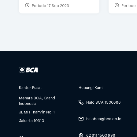
Periode 17 Sep 2023
Periode 
Kantor Pusat
Hubungi Kami
Menara BCA, Grand
Halo BCA 1500888
Indonesia
Jl. MH Thamrin No. 1
halobca@bca.co.id
Jakarta 10310
62 811 1500 998