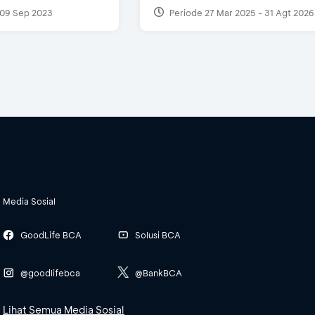
09 Sep 2023
Periode 27 Mar 2025 - 31 Agt 2026
Media Sosial
GoodLife BCA
Solusi BCA
@goodlifebca
@BankBCA
Lihat Semua Media Sosial