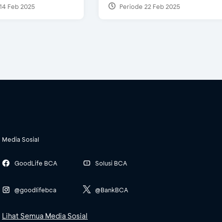
14 Feb 2025
Periode 22 Feb 2025
Media Sosial
GoodLife BCA
Solusi BCA
@goodlifebca
@BankBCA
Lihat Semua Media Sosial