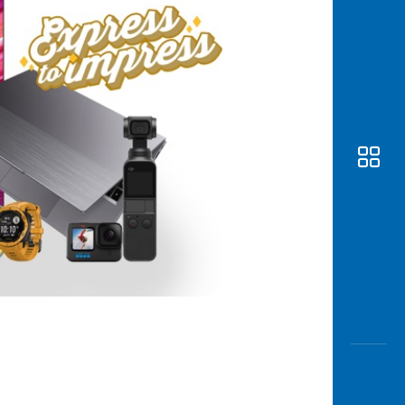
Awas
Modus
Buka
Rekeni
Tahapa
Edukati