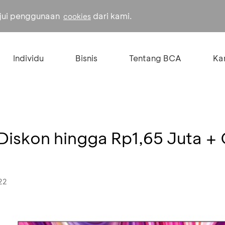
ujui penggunaan
dari kami.
cookies
Individu
Bisnis
Tentang BCA
Kar
 Diskon hingga Rp1,65 Juta +
22