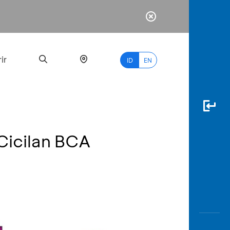
ir
ID
EN
 Cicilan BCA
PALING
BANYAK
DICARI
myBCA
Paylate