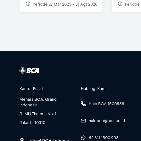
Periode 27 Mar 2025 - 31 Agt 2026
Periode 
Kantor Pusat
Hubungi Kami
Menara BCA, Grand
Halo BCA 1500888
Indonesia
Jl. MH Thamrin No. 1
halobca@bca.co.id
Jakarta 10310
62 811 1500 998
Lokasi BCA Lainnya