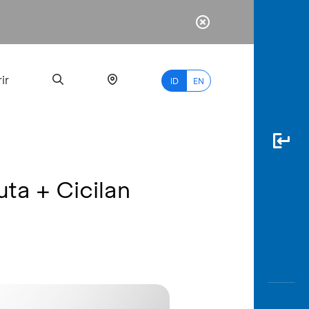
ir
ID
EN
uta + Cicilan
PALING
BANYAK
DICARI
myBCA
Paylate