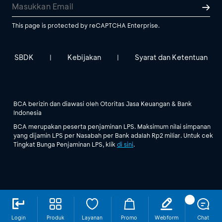
This page is protected by reCAPTCHA Enterprise.
SBDK
Kebijakan
Syarat dan Ketentuan
|
|
BCA berizin dan diawasi oleh Otoritas Jasa Keuangan & Bank
Indonesia
BCA merupakan peserta penjaminan LPS. Maksimum nilai simpanan
yang dijamin LPS per Nasabah per Bank adalah Rp2 miliar. Untuk cek
Tingkat Bunga Penjaminan LPS, klik
di sini
.
Login
Produk
Layanan
Promo
Webform
Chat