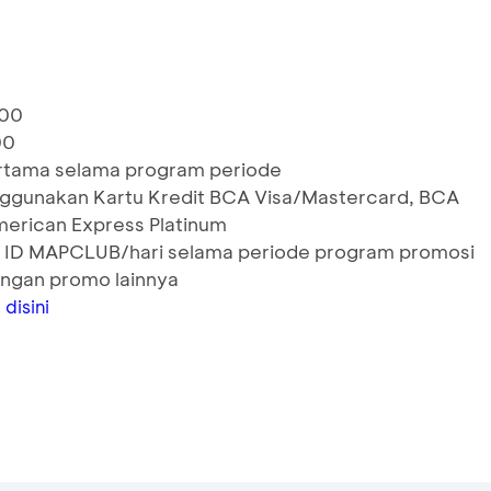
000
00
ertama selama program periode
nggunakan Kartu Kredit BCA Visa/Mastercard, BCA
erican Express Platinum
r ID MAPCLUB/hari selama periode program promosi
ngan promo lainnya
k
disini