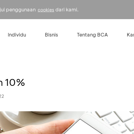
ujui penggunaan
dari kami.
cookies
Individu
Bisnis
Tentang BCA
Kar
n 10%
22