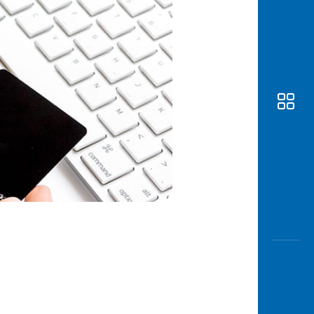
Awas
Modus
Buka
Rekeni
Tahapa
Edukati