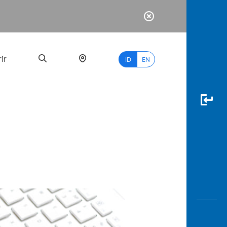
ir
ID
EN
PALING
BANYAK
DICARI
myBCA
Paylate