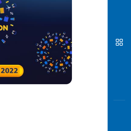
Awas
Modus
Buka
Rekeni
Tahapa
Edukati