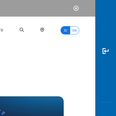
ir
ID
EN
PALING
BANYAK
DICARI
myBCA
Paylate