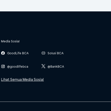
Media Sosial
GoodLife BCA
Solusi BCA
@goodlifebca
@BankBCA
Lihat Semua Media Sosial