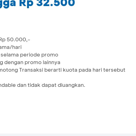
gga Rp 32.500
 Rp 50.000,-
tama/hari
r selama periode promo
ng dengan promo lainnya
otong Transaksi berarti kuota pada hari tersebut
ndable dan tidak dapat diuangkan.