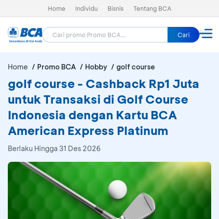
Home
Individu
Bisnis
Tentang BCA
Cari
Home
Promo BCA
Hobby
golf course
golf course - Cashback Rp1 Juta
untuk Transaksi di Golf Course
Indonesia dengan Kartu BCA
American Express Platinum
Berlaku Hingga 31 Des 2026