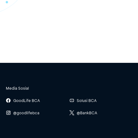
Media Sosial
GoodLife BCA
Solusi BCA
@goodlifebca
@BankBCA