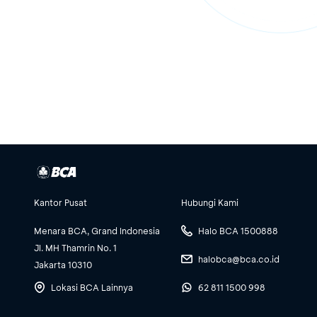
Kantor Pusat
Hubungi Kami
Menara BCA, Grand Indonesia
Halo BCA 1500888
Jl. MH Thamrin No. 1
halobca@bca.co.id
Jakarta 10310
Lokasi BCA Lainnya
62 811 1500 998