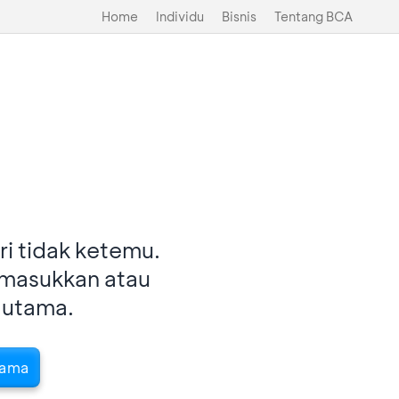
Home
Individu
Bisnis
Tentang BCA
i tidak ketemu.
imasukkan atau
 utama.
tama