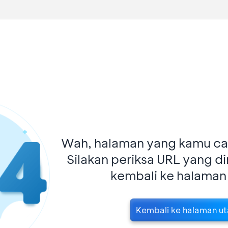
Wah, halaman yang kamu car
Silakan periksa URL yang d
kembali ke halaman
Kembali ke halaman u