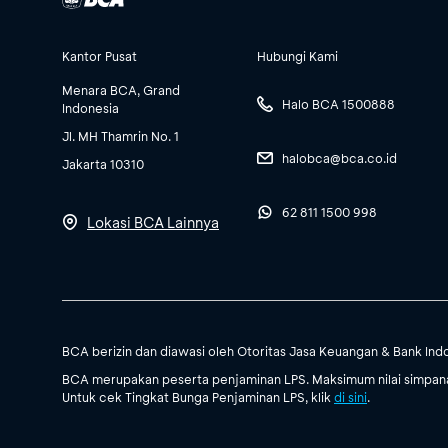
Kantor Pusat
Hubungi Kami
Menara BCA, Grand
Halo BCA 1500888
Indonesia
Jl. MH Thamrin No. 1
halobca@bca.co.id
Jakarta 10310
62 811 1500 998
Lokasi BCA Lainnya
BCA berizin dan diawasi oleh Otoritas Jasa Keuangan & Bank Ind
BCA merupakan peserta penjaminan LPS. Maksimum nilai simpanan
Untuk cek Tingkat Bunga Penjaminan LPS, klik
di sini
.