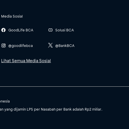
Media Sosial
GoodLife BCA
Solusi BCA
@goodlifebca
@BankBCA
Lihat Semua Media Sosial
onesia
 yang dijamin LPS per Nasabah per Bank adalah Rp2 miliar.