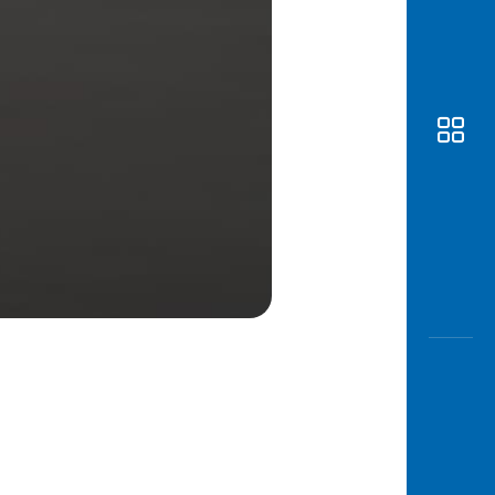
Awas
Modus
Buka
Rekeni
Tahapa
Edukati