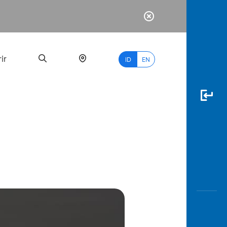
ir
ID
EN
PALING
BANYAK
DICARI
myBCA
Paylate