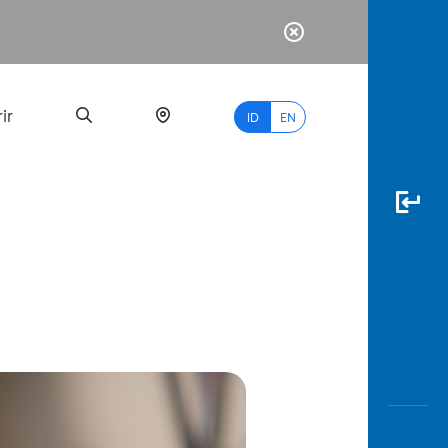
ir
ID
EN
PALING
BANYAK
DICARI
myBCA
Paylate