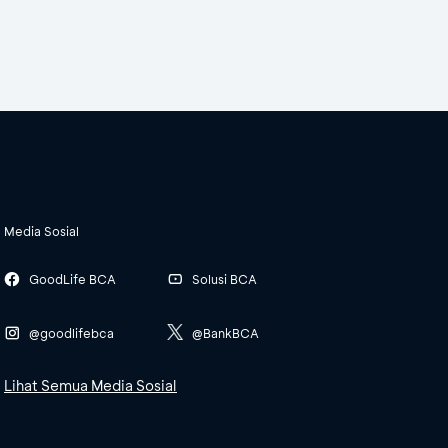
Media Sosial
GoodLife BCA
Solusi BCA
@goodlifebca
@BankBCA
Lihat Semua Media Sosial