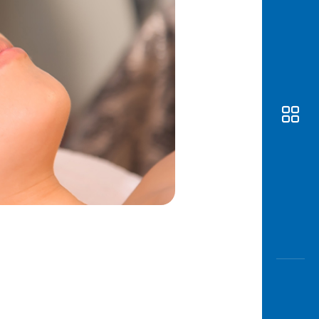
Awas
Modus
Buka
Rekeni
Tahapa
Edukati