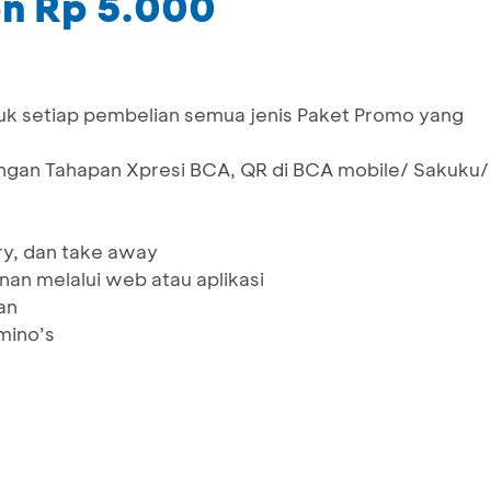
n Rp 5.000
k setiap pembelian semua jenis Paket Promo yang
ngan Tahapan Xpresi BCA, QR di BCA mobile/ Sakuku/
ery, dan take away
an melalui web atau aplikasi
an
mino’s