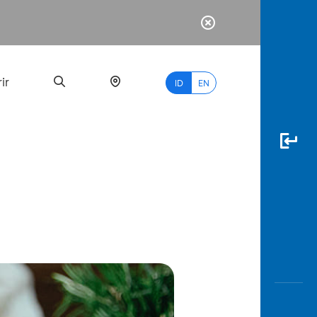
ir
ID
EN
PALING
BANYAK
DICARI
myBCA
Paylate