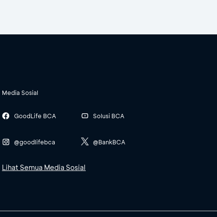
Media Sosial
GoodLife BCA
Solusi BCA
@goodlifebca
@BankBCA
Lihat Semua Media Sosial