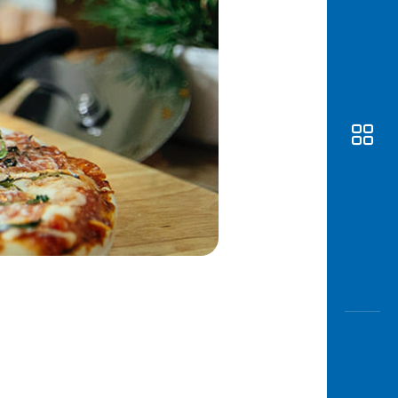
Awas
Modus
Buka
Rekeni
Tahapa
Edukati