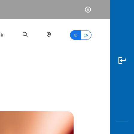
ir
ID
EN
PALING
BANYAK
DICARI
myBCA
Paylate