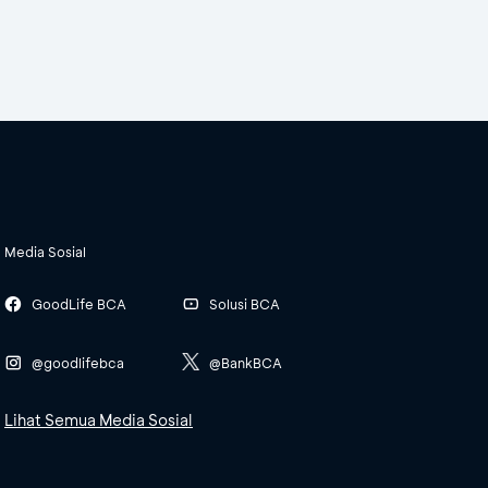
Media Sosial
GoodLife BCA
Solusi BCA
@goodlifebca
@BankBCA
Lihat Semua Media Sosial