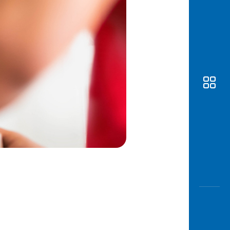
Awas
Modus
Buka
Rekeni
Tahapa
Edukati