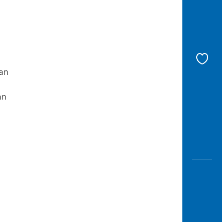
an
an