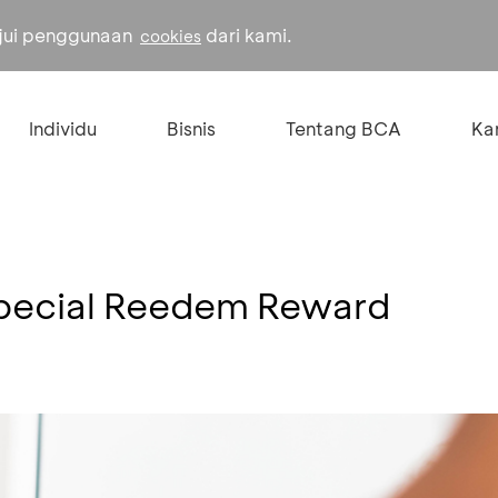
ujui penggunaan
dari kami.
cookies
Individu
Bisnis
Tentang BCA
Kar
pecial Reedem Reward