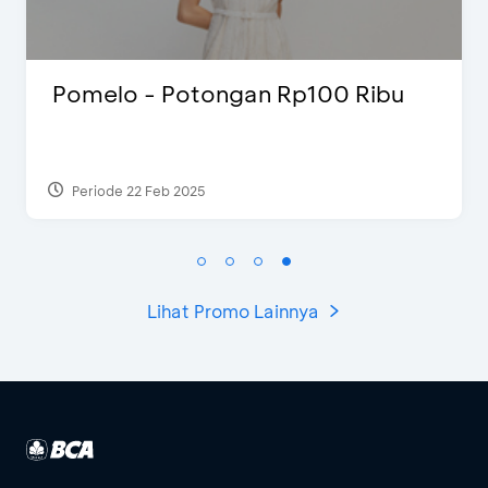
ongan Rp100 Ribu
Blink Beauty Cl
Special Bonus
5
Periode 27 Mar 2025 - 3
Lihat Promo Lainnya