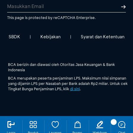
This page is protected by reCAPTCHA Enterprise.
SBDK
Kebijakan
Syarat dan Ketentuan
|
|
BCA berizin dan diawasi oleh Otoritas Jasa Keuangan & Bank
Indonesia
BCA merupakan peserta penjaminan LPS. Maksimum nilai simpanan
yang dijamin LPS per Nasabah per Bank adalah Rp2 miliar. Untuk cek
Tingkat Bunga Penjaminan LPS, klik
di sini
.
Login
Produk
Layanan
Promo
Webform
Chat