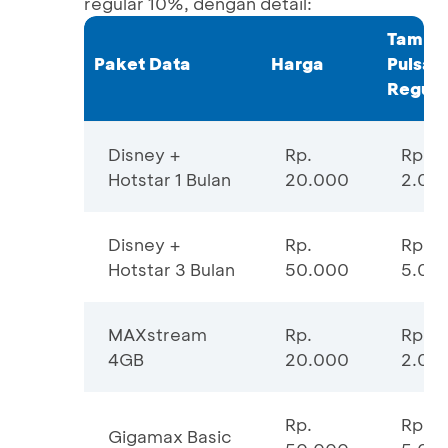
regular 10%, dengan detail:
Tamba
Paket Data
Harga
Pulsa
Regula
Disney +
Rp.
Rp.
Hotstar 1 Bulan
20.000
2.00
Disney +
Rp.
Rp.
Hotstar 3 Bulan
50.000
5.00
MAXstream
Rp.
Rp.
4GB
20.000
2.00
Rp.
Rp.
Gigamax Basic