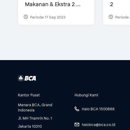
Makanan & Ekstra 2 ...
2
Periode 17 Sep 2023
Periode 
Kantor Pusat
Hubungi Kami
Menara BCA, Grand
Halo BCA 1500888
Indonesia
Jl. MH Thamrin No. 1
halobca@bca.co.id
Jakarta 10310