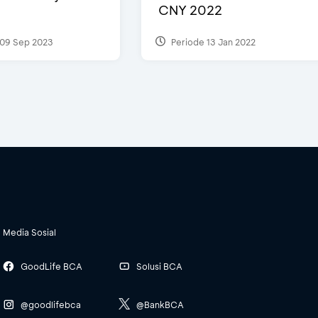
CNY 2022
09 Sep 2023
Periode 13 Jan 2022
Media Sosial
GoodLife BCA
Solusi BCA
@goodlifebca
@BankBCA