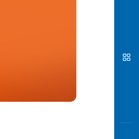
Awas
Modus
Buka
Rekeni
Tahapa
Edukati