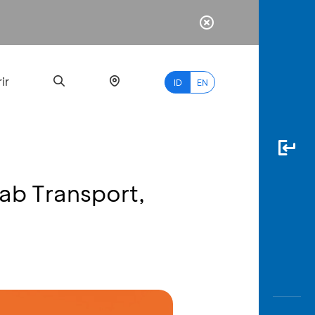
ir
ID
EN
ab Transport,
PALING
BANYAK
DICARI
myBCA
Paylate