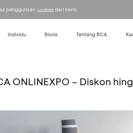
ujui penggunaan
dari kami.
cookies
Individu
Bisnis
Tentang BCA
Kar
 BCA ONLINEXPO – Diskon hi