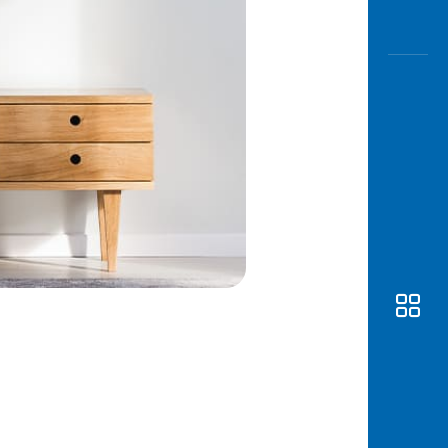
Awas
Modus
Buka
Rekeni
Tahapa
Edukati