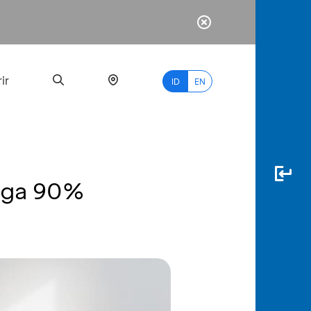
ir
ID
EN
ngga 90%
PALING
BANYAK
DICARI
myBCA
Paylate