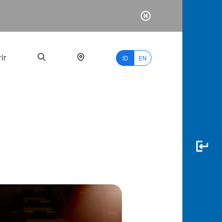
ir
ID
EN
PALING
BANYAK
DICARI
myBCA
Paylate