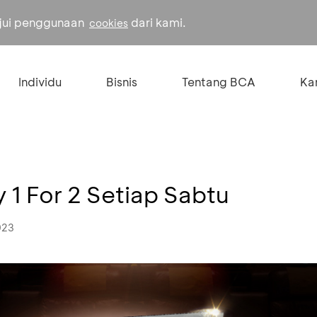
ujui penggunaan
dari kami.
cookies
Individu
Bisnis
Tentang BCA
Kar
 1 For 2 Setiap Sabtu
023