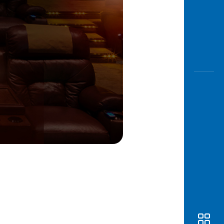
Awas
Modus
Buka
Rekeni
Tahapa
Edukati