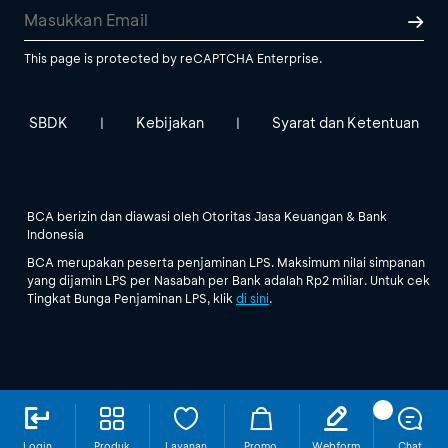
This page is protected by reCAPTCHA Enterprise.
SBDK
Kebijakan
Syarat dan Ketentuan
|
|
BCA berizin dan diawasi oleh Otoritas Jasa Keuangan & Bank
Indonesia
BCA merupakan peserta penjaminan LPS. Maksimum nilai simpanan
yang dijamin LPS per Nasabah per Bank adalah Rp2 miliar. Untuk cek
Tingkat Bunga Penjaminan LPS, klik
di sini
.
Login
Produk
Layanan
Promo
Webform
Chat