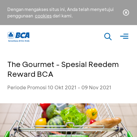
Dengan mengakses situs ini, Anda telah menyetujui
penggunaan
cookies
dari kami.
The Gourmet - Spesial Reedem
Reward BCA
Periode Promosi 10 Okt 2021 - 09 Nov 2021