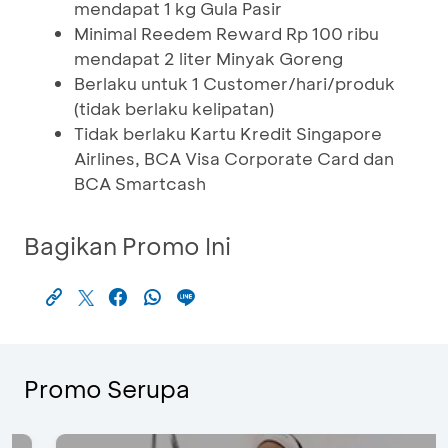
mendapat 1 kg Gula Pasir
Minimal Reedem Reward Rp 100 ribu
mendapat 2 liter Minyak Goreng
Berlaku untuk 1 Customer/hari/produk
(tidak berlaku kelipatan)
Tidak berlaku Kartu Kredit Singapore
Airlines, BCA Visa Corporate Card dan
BCA Smartcash
Bagikan Promo Ini
Promo Serupa