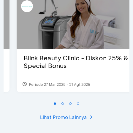
Blink Beauty Clinic - Diskon 25% &
Special Bonus
Periode 27 Mar 2025 - 31 Agt 2026
Lihat Promo Lainnya