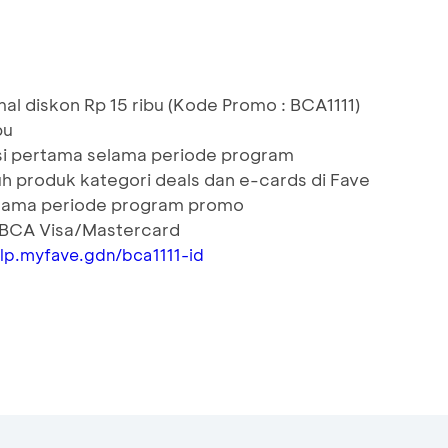
l diskon Rp 15 ribu (Kode Promo : BCA1111)
bu
si pertama selama periode program
h produk kategori deals dan e-cards di Fave
elama periode program promo
t BCA Visa/Mastercard
/lp.myfave.gdn/bca1111-id