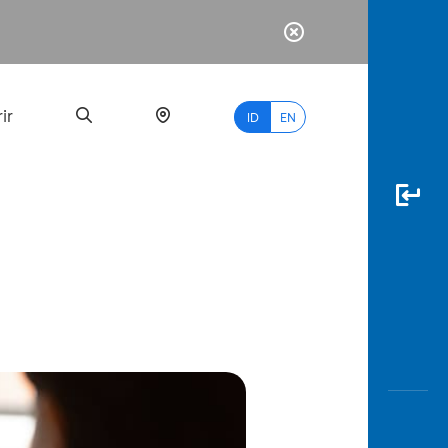
ir
ID
EN
PALING
BANYAK
DICARI
myBCA
Paylate