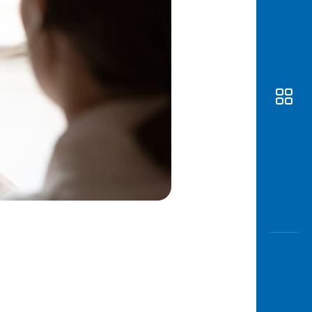
Awas
Modus
Buka
Rekeni
Tahapa
Edukati