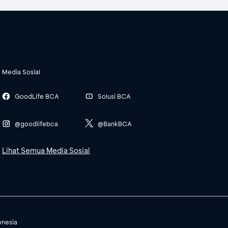
Media Sosial
GoodLife BCA
Solusi BCA
@goodlifebca
@BankBCA
Lihat Semua Media Sosial
onesia