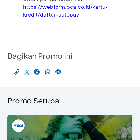
https://webform.bca.co.id/kartu-
kredit/daftar-autopay
Bagikan Promo Ini
Promo Serupa