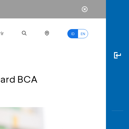
ir
ID
EN
ward BCA
PALING
BANYAK
DICARI
myBCA
Paylate