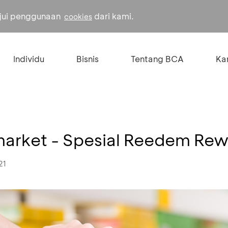
ujui penggunaan
dari kami.
cookies
Individu
Bisnis
Tentang BCA
Kar
market - Spesial Reedem Re
21