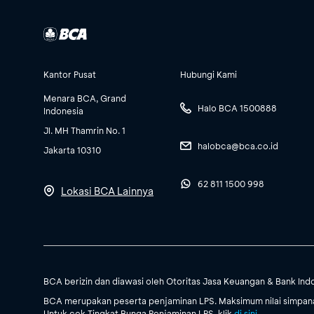
Kantor Pusat
Hubungi Kami
Menara BCA, Grand
Halo BCA 1500888
Indonesia
Jl. MH Thamrin No. 1
halobca@bca.co.id
Jakarta 10310
62 811 1500 998
Lokasi BCA Lainnya
BCA berizin dan diawasi oleh Otoritas Jasa Keuangan & Bank Ind
BCA merupakan peserta penjaminan LPS. Maksimum nilai simpanan
Untuk cek Tingkat Bunga Penjaminan LPS, klik
di sini
.