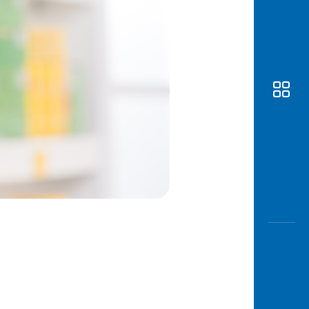
Awas
Modus
Buka
Rekeni
Tahapa
Edukati