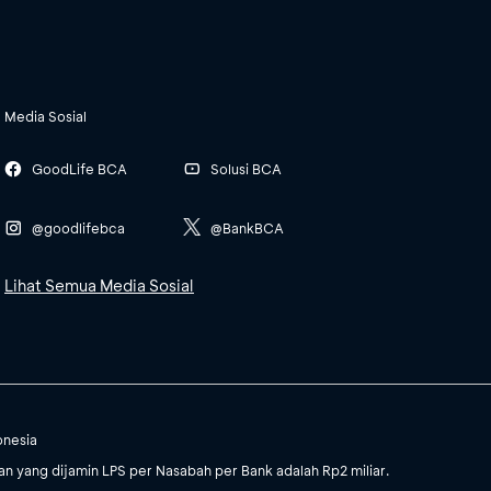
Media Sosial
GoodLife BCA
Solusi BCA
@goodlifebca
@BankBCA
Lihat Semua Media Sosial
onesia
 yang dijamin LPS per Nasabah per Bank adalah Rp2 miliar.