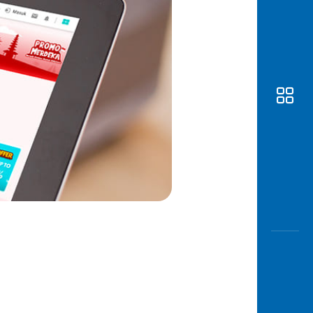
Awas
Modus
Buka
Rekeni
Tahapa
Edukati