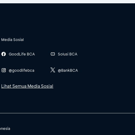
Media Sosial
GoodLife BCA
Solusi BCA
@goodlifebca
@BankBCA
Lihat Semua Media Sosial
onesia