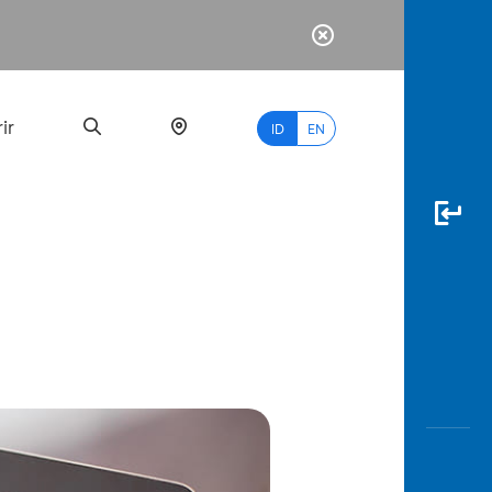
ir
ID
EN
PALING
BANYAK
DICARI
myBCA
Paylate