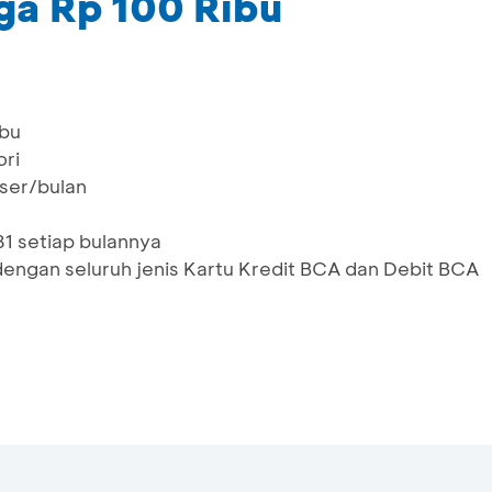
ga Rp 100 Ribu
ibu
ori
user/bulan
31 setiap bulannya
engan seluruh jenis Kartu Kredit BCA dan Debit BCA