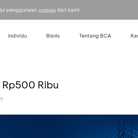
ujui penggunaan
dari kami.
cookies
Individu
Bisnis
Tentang BCA
Kar
 Rp500 Ribu
21