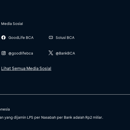
Media Sosial
GoodLife BCA
Solusi BCA
@goodlifebca
@BankBCA
Lihat Semua Media Sosial
onesia
 yang dijamin LPS per Nasabah per Bank adalah Rp2 miliar.