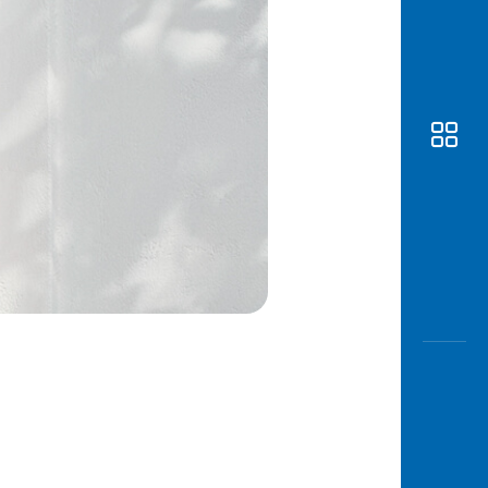
Awas
Modus
Buka
Rekeni
Tahapa
Edukati