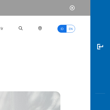
ir
ID
EN
PALING
BANYAK
DICARI
myBCA
Paylate