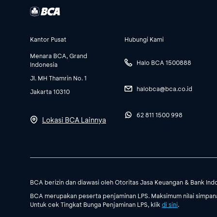
Kantor Pusat
Hubungi Kami
Menara BCA, Grand
Halo BCA 1500888
Indonesia
Jl. MH Thamrin No. 1
halobca@bca.co.id
Jakarta 10310
62 811 1500 998
Lokasi BCA Lainnya
BCA berizin dan diawasi oleh Otoritas Jasa Keuangan & Bank Ind
BCA merupakan peserta penjaminan LPS. Maksimum nilai simpanan
Untuk cek Tingkat Bunga Penjaminan LPS, klik
di sini
.