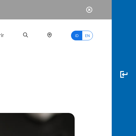
ir
ID
EN
PALING
BANYAK
DICARI
myBCA
Paylate