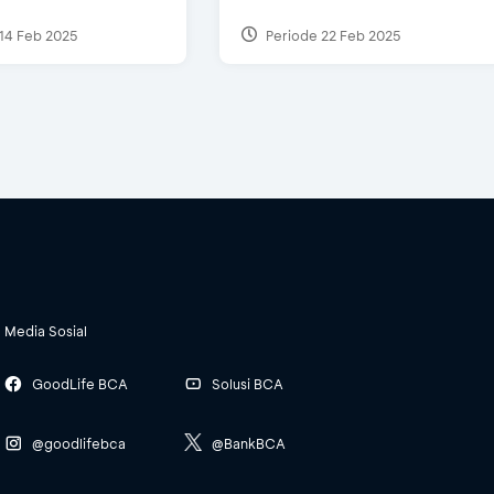
14 Feb 2025
Periode 22 Feb 2025
Media Sosial
GoodLife BCA
Solusi BCA
@goodlifebca
@BankBCA