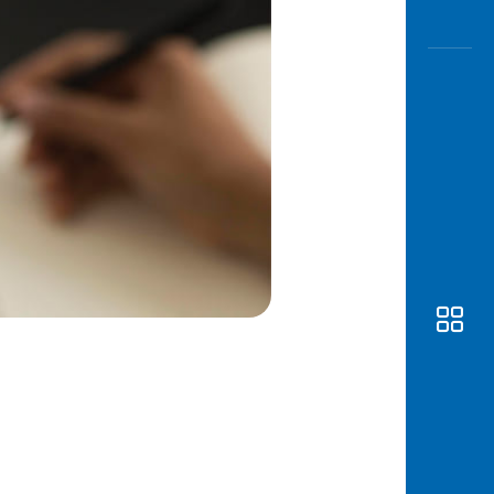
Awas
Modus
Buka
Rekeni
Tahapa
Edukati