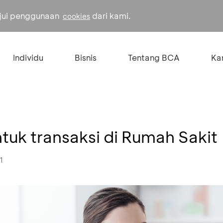
ujui penggunaan
dari kami.
cookies
Individu
Bisnis
Tentang BCA
Kar
tuk transaksi di Rumah Sakit
1