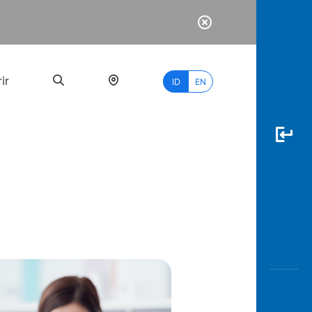
ir
ID
EN
PALING
BANYAK
DICARI
myBCA
Paylate