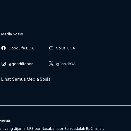
Media Sosial
GoodLife BCA
Solusi BCA
@goodlifebca
@BankBCA
Lihat Semua Media Sosial
onesia
 yang dijamin LPS per Nasabah per Bank adalah Rp2 miliar.