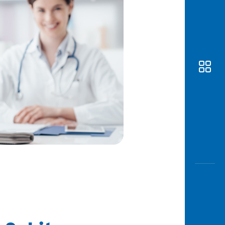
Awas
Modus
Buka
Rekeni
Tahapa
Edukati