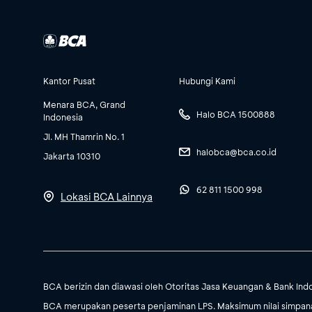
Kantor Pusat
Hubungi Kami
Menara BCA, Grand
Halo BCA 1500888
Indonesia
Jl. MH Thamrin No. 1
halobca@bca.co.id
Jakarta 10310
62 811 1500 998
Lokasi BCA Lainnya
BCA berizin dan diawasi oleh Otoritas Jasa Keuangan & Bank Ind
BCA merupakan peserta penjaminan LPS. Maksimum nilai simpanan