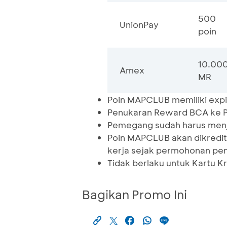
500
UnionPay
poin
10.00
Amex
MR
Poin MAPCLUB memiliki expir
Penukaran Reward BCA ke P
Pemegang sudah harus me
Poin MAPCLUB akan dikredit
kerja sejak permohonan pe
Tidak berlaku untuk Kartu K
Bagikan Promo Ini