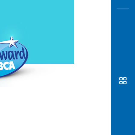
Awas
Modus
Buka
Rekeni
Tahapa
Edukati