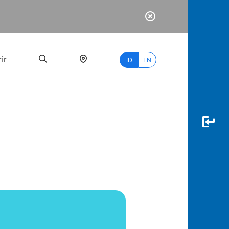
ir
ID
EN
PALING
BANYAK
DICARI
myBCA
Paylate