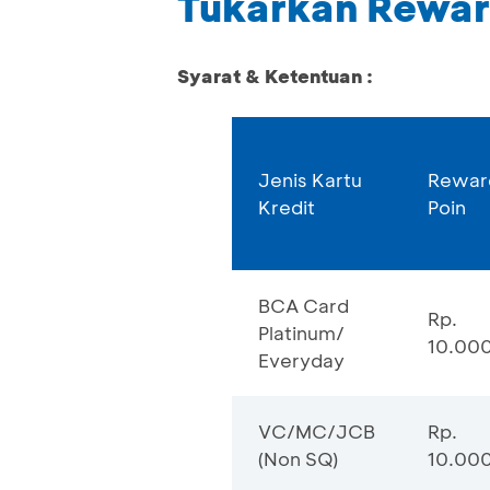
Tukarkan Rewar
Syarat & Ketentuan :
Jenis Kartu
Rewar
Kredit
Poin
BCA Card
Rp.
Platinum/
10.000
Everyday
VC/MC/JCB
Rp.
(Non SQ)
10.000