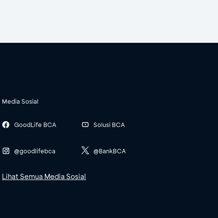
Media Sosial
GoodLife BCA
Solusi BCA
@goodlifebca
@BankBCA
Lihat Semua Media Sosial