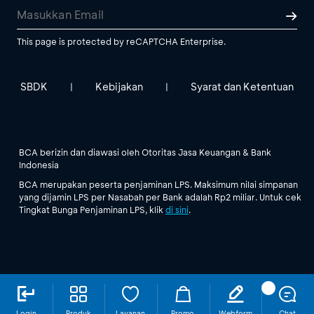
This page is protected by reCAPTCHA Enterprise.
SBDK
Kebijakan
Syarat dan Ketentuan
|
|
BCA berizin dan diawasi oleh Otoritas Jasa Keuangan & Bank
Indonesia
BCA merupakan peserta penjaminan LPS. Maksimum nilai simpanan
yang dijamin LPS per Nasabah per Bank adalah Rp2 miliar. Untuk cek
Tingkat Bunga Penjaminan LPS, klik
di sini
.
Login
Produk
Layanan
Promo
Webform
Chat