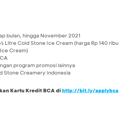
tiap bulan, hingga November 2021
 ½ Litre Cold Stone Ice Cream (harga Rp 140 ribu
 Ice Cream)
BCA
ngan program promosi lainnya
old Stone Creamery Indonesia
kan Kartu Kredit BCA di
http://bit.ly/applybca