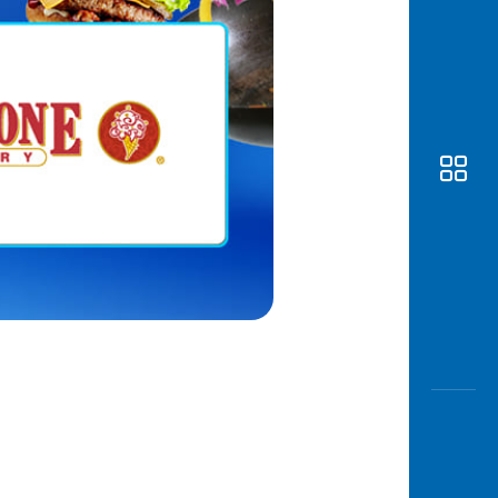
Awas
Modus
Buka
Rekeni
Tahapa
Edukati