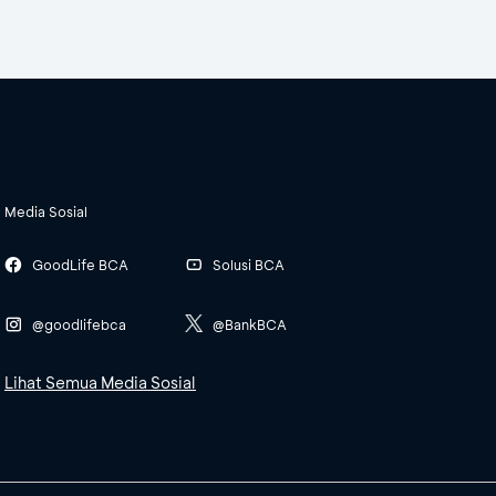
Media Sosial
GoodLife BCA
Solusi BCA
@goodlifebca
@BankBCA
Lihat Semua Media Sosial