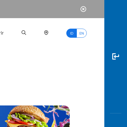
ir
ID
EN
PALING
BANYAK
DICARI
myBCA
Paylate