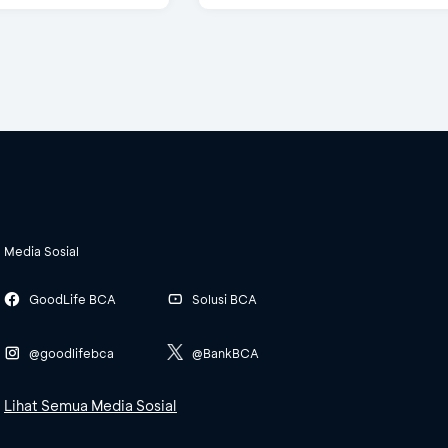
Media Sosial
GoodLife BCA
Solusi BCA
@goodlifebca
@BankBCA
Lihat Semua Media Sosial