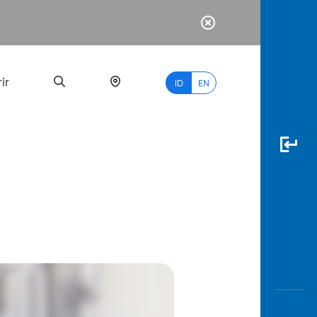
ir
ID
EN
PALING
BANYAK
DICARI
myBCA
Paylate