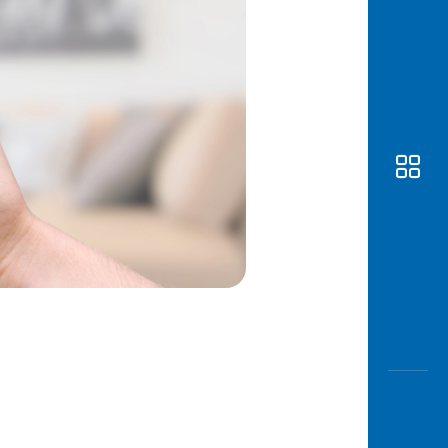
Awas
Modus
Buka
Rekeni
Tahapa
Edukati