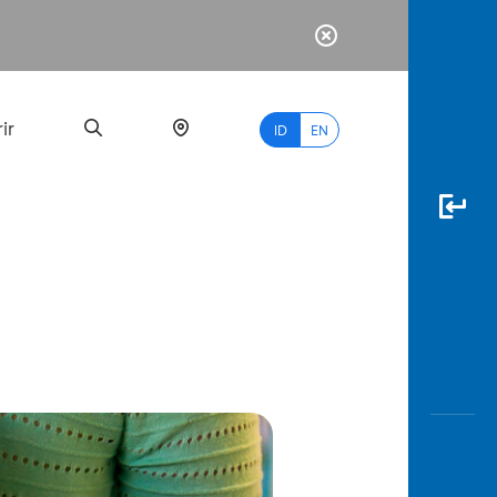
ir
ID
EN
PALING
BANYAK
DICARI
myBCA
Paylate