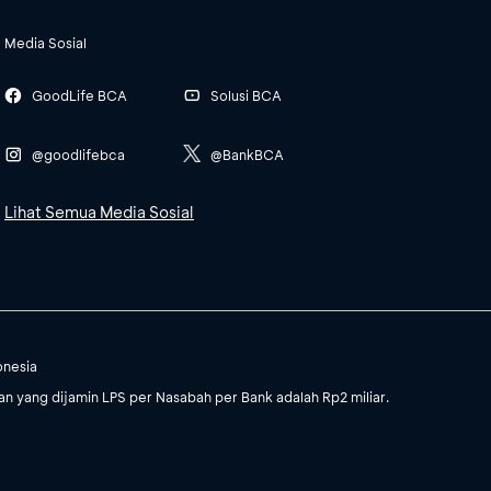
Media Sosial
GoodLife BCA
Solusi BCA
@goodlifebca
@BankBCA
Lihat Semua Media Sosial
onesia
 yang dijamin LPS per Nasabah per Bank adalah Rp2 miliar.