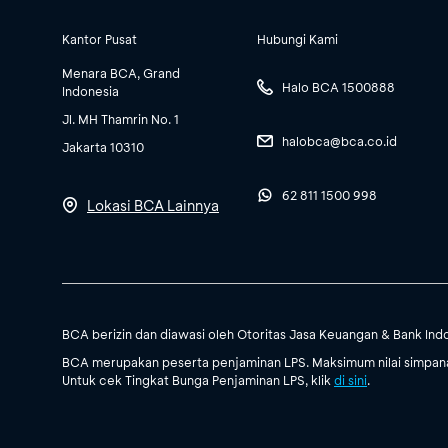
Kantor Pusat
Hubungi Kami
Menara BCA, Grand
Halo BCA 1500888
Indonesia
Jl. MH Thamrin No. 1
halobca@bca.co.id
Jakarta 10310
62 811 1500 998
Lokasi BCA Lainnya
BCA berizin dan diawasi oleh Otoritas Jasa Keuangan & Bank Ind
BCA merupakan peserta penjaminan LPS. Maksimum nilai simpanan
Untuk cek Tingkat Bunga Penjaminan LPS, klik
di sini
.