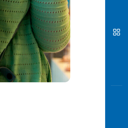
Awas
Modus
Buka
Rekeni
Tahapa
Edukati