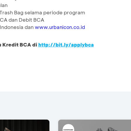
lan
 Trash Bag selama periode program
 BCA dan Debit BCA
n Indonesia dan
www.urbanicon.co.id
u Kredit BCA di
http://bit.ly/applybca