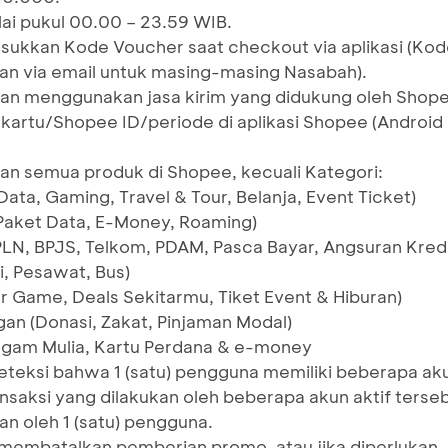
lai pukul 00.00 – 23.59 WIB.
ukkan Kode Voucher saat checkout via aplikasi (Kod
an via email untuk masing-masing Nasabah).
ian menggunakan jasa kirim yang didukung oleh Shop
/kartu/Shopee ID/periode di aplikasi Shopee (Android
an semua produk di Shopee, kecuali Kategori:
Data, Gaming, Travel & Tour, Belanja, Event Ticket)
, Paket Data, E-Money, Roaming)
 PLN, BPJS, Telkom, PDAM, Pasca Bayar, Angsuran Kredi
i, Pesawat, Bus)
r Game, Deals Sekitarmu, Tiket Event & Hiburan)
an (Donasi, Zakat, Pinjaman Modal)
ogam Mulia, Kartu Perdana & e-money
teksi bahwa 1 (satu) pengguna memiliki beberapa ak
ansaksi yang dilakukan oleh beberapa akun aktif terse
an oleh 1 (satu) pengguna.
membatalkan pemberian promo, atau jika diperlukan,