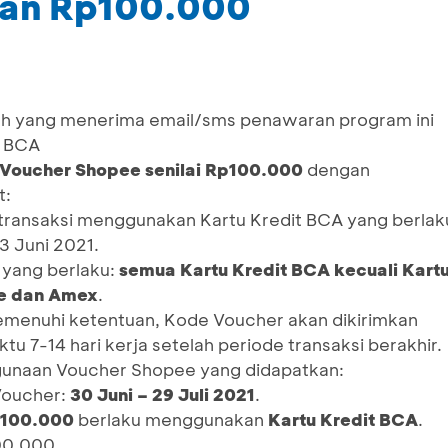
gan Rp100.000
ah yang menerima email/sms penawaran program ini
i BCA
Voucher Shopee senilai Rp100.000
dengan
t:
 transaksi menggunakan Kartu Kredit BCA yang berlak
3 Juni 2021.
 yang berlaku:
semua Kartu Kredit BCA kecuali Kart
te dan Amex
.
emenuhi ketentuan, Kode Voucher akan dikirimkan
u 7-14 hari kerja setelah periode transaksi berakhir.
gunaan Voucher Shopee yang didapatkan:
Voucher:
30 Juni – 29 Juli 2021
.
p100.000
berlaku menggunakan
Kartu Kredit BCA
.
00.000.