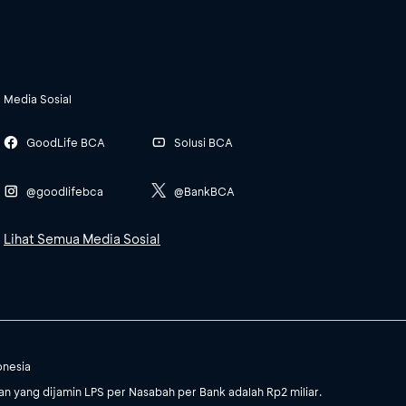
Media Sosial
GoodLife BCA
Solusi BCA
@goodlifebca
@BankBCA
Lihat Semua Media Sosial
onesia
 yang dijamin LPS per Nasabah per Bank adalah Rp2 miliar.