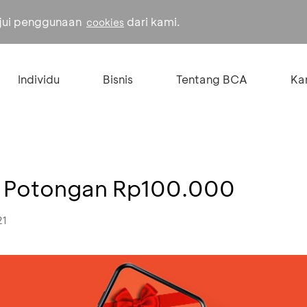
ujui penggunaan
dari kami.
cookies
Individu
Bisnis
Tentang BCA
Kar
r Potongan Rp100.000
21