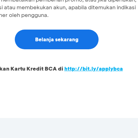
i atau membekukan akun, apabila ditemukan indikasi
er oleh pengguna.
Belanja sekarang
kan Kartu Kredit BCA di
http://bit.ly/applybca