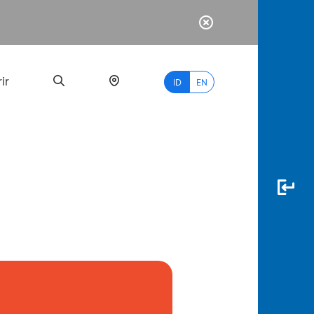
ir
ID
EN
PALING
BANYAK
DICARI
myBCA
Paylate