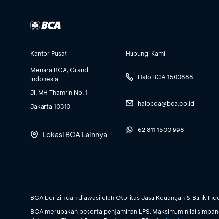
Kantor Pusat
Hubungi Kami
Menara BCA, Grand
Halo BCA 1500888
Indonesia
Jl. MH Thamrin No. 1
halobca@bca.co.id
Jakarta 10310
62 811 1500 998
Lokasi BCA Lainnya
BCA berizin dan diawasi oleh Otoritas Jasa Keuangan & Bank Ind
BCA merupakan peserta penjaminan LPS. Maksimum nilai simpanan