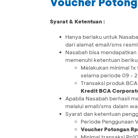
Voucher Poton
Syarat & Ketentuan :
Hanya berlaku untuk Nasab
dari alamat email/sms resm
Nasabah bisa mendapatkan
memenuhi ketentuan beriku
Melakukan minimal 1x
selama periode 09 - 2
Transaksi produk BCA
Kredit BCA Corpora
Apabila Nasabah berhasil m
melalui email/sms dalam wakt
Syarat dan ketentuan peng
Periode Penggunaan 
Voucher Potongan R
Minimal transaksi Rp1