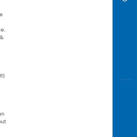
e
ee.
 &
t)
un
but