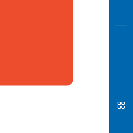
Awas
Modus
Buka
Rekeni
Tahapa
Edukati