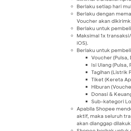
Berlaku setiap hari mu
Berlaku dengan memas
Voucher akan dikirimk
Berlaku untuk pembel
Maksimal 1x transaksi
iOS).
Berlaku untuk pembeli
Voucher (Pulsa, 
Isi Ulang (Pulsa
Tagihan (Listrik
Tiket (Kereta Ap
Hiburan (Vouche
Donasi & Keuang
Sub-kategori L
Apabila Shopee mende
aktif, maka seluruh tr
akan dianggap dilakuk
Shopee berhak untuk 