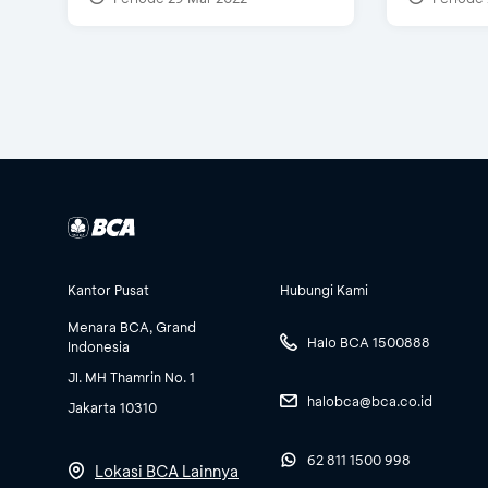
Kantor Pusat
Hubungi Kami
Menara BCA, Grand
Halo BCA 1500888
Indonesia
Jl. MH Thamrin No. 1
halobca@bca.co.id
Jakarta 10310
62 811 1500 998
Lokasi BCA Lainnya