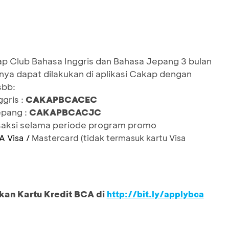
ap Club Bahasa Inggris dan Bahasa Jepang 3 bulan
anya dapat dilakukan di aplikasi Cakap dengan
sbb:
gris :
CAKAPBCACEC
epang :
CAKAPBCACJC
nsaksi selama periode program promo
A Visa /
Mastercard (tidak termasuk kartu Visa
kan Kartu Kredit BCA di
http://bit.ly/applybca