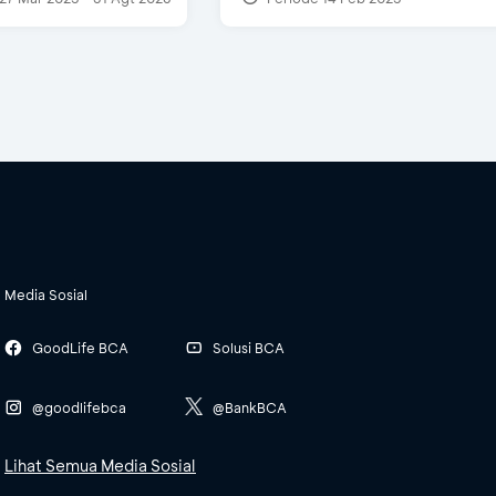
Media Sosial
GoodLife BCA
Solusi BCA
@goodlifebca
@BankBCA
Lihat Semua Media Sosial