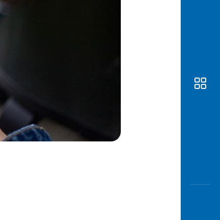
Awas
Modus
Buka
Rekeni
Tahapa
Edukati