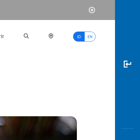
ir
ID
EN
PALING
BANYAK
DICARI
myBCA
Paylate