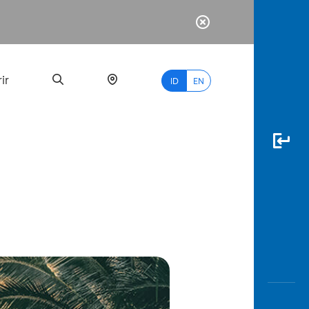
ir
ID
EN
PALING
BANYAK
DICARI
myBCA
Paylate