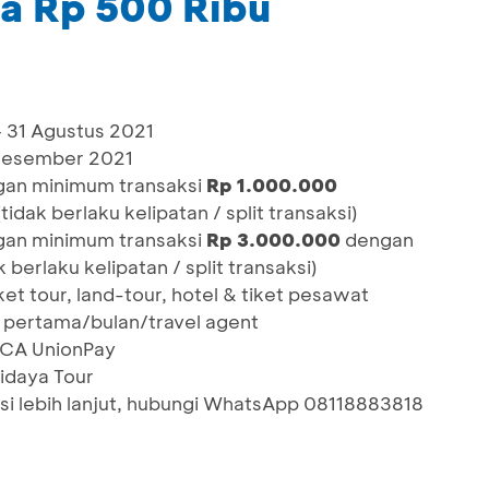
a Rp 500 Ribu
– 31 Agustus 2021
1 Desember 2021
an minimum transaksi
Rp 1.000.000
tidak berlaku kelipatan / split transaksi)
an minimum transaksi
Rp 3.000.000
dengan
k berlaku kelipatan / split transaksi)
et tour, land-tour, hotel & tiket pesawat
 pertama/bulan/travel agent
 BCA UnionPay
widaya Tour
i lebih lanjut, hubungi WhatsApp 08118883818