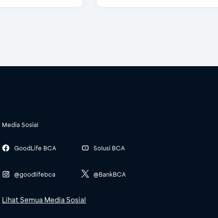
Media Sosial
GoodLife BCA
Solusi BCA
@goodlifebca
@BankBCA
Lihat Semua Media Sosial