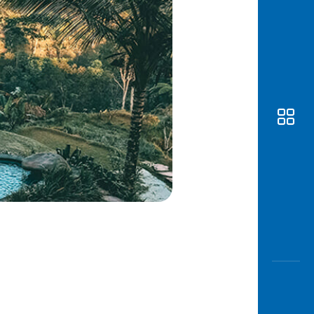
Awas
Modus
Buka
Rekeni
Tahapa
Edukati